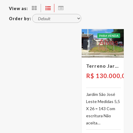
View as:
Order by:
PARA VENDA
Terreno Jardim São José Leste
R$
130.000,00
Jardim São José
Leste Medidas 5,5
X 26 = 143 Com
escritura Não
aceita…