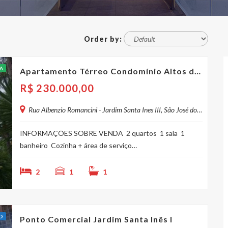
Order by:
A
Apartamento Térreo Condomínio Altos do Santa Inês (2 dormitórios e 1 banheiro)
R$
230.000,00
Rua Albenzio Romancini - Jardim Santa Ines III, São José dos Campos - SP, Brasil
INFORMAÇÕES SOBRE VENDA 2 quartos 1 sala 1
banheiro Cozinha + área de serviço…
2
1
1
O
Ponto Comercial Jardim Santa Inês I