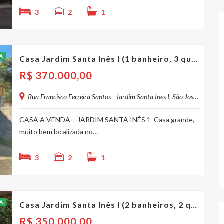
3
2
1
A
Casa Jardim Santa Inês I (1 banheiro, 3 quartos)
R$
370.000,00
Rua Francisco Ferreira Santos - Jardim Santa Ines I, São José dos Campos - SP, Brasil
CASA A VENDA – JARDIM SANTA INÊS 1 Casa grande,
muito bem localizada no…
3
2
1
A
Casa Jardim Santa Inês I (2 banheiros, 2 quartos)
R$
350.000,00