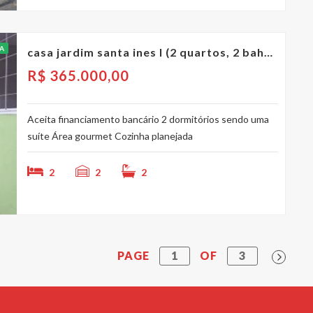
A
casa jardim santa ines I (2 quartos, 2 baheiros)
R$
365.000,00
Aceita financiamento bancário 2 dormitórios sendo uma
suíte Área gourmet Cozinha planejada
2
2
2
PAGE
1
OF
3