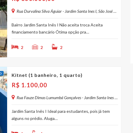
Rua Durvalina Silva Águiar - Jardim Santa Ines I, São José dos Campos - SP, Brasil
Bairro Jardim Santa Inês I Não aceita troca Aceita
financiamento bancário Ótima opção pra…
2
2
2
O
Kitnet (1 banheiro, 1 quarto)
R$
1.100,00
Rua Fauze Dimas Lumumbá Gonçalves - Jardim Santa Ines I, São José dos Campos - SP, Brasil
Jardim Santa Inês I Ideal para estudantes, pois já tem
alguns no prédio. Aluga…