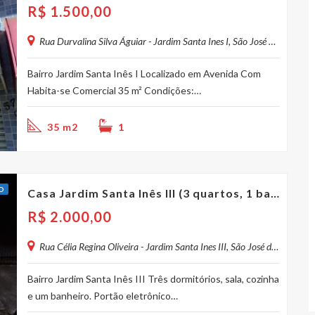
R$
1.500,00
Rua Durvalina Silva Águiar - Jardim Santa Ines I, São José dos Campos - SP, Brasil
Bairro Jardim Santa Inês I Localizado em Avenida Com
Habita-se Comercial 35 m² Condições:…
35 m2
1
O
Casa Jardim Santa Inês III (3 quartos, 1 banheiro)
R$
2.000,00
Rua Célia Regina Oliveira - Jardim Santa Ines III, São José dos Campos - SP, Brasil
Bairro Jardim Santa Inês III Três dormitórios, sala, cozinha
e um banheiro. Portão eletrônico…