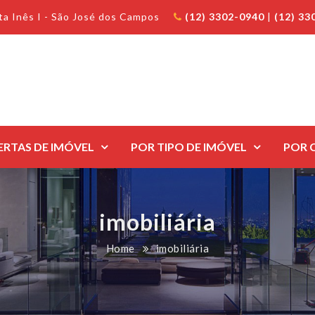
anta Inês I - São José dos Campos
(12) 3302-0940
|
(12) 33
ERTAS DE IMÓVEL
POR TIPO DE IMÓVEL
POR 
imobiliária
Home
imobiliária